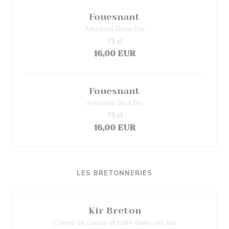
Fouesnant
Artisanal Doux Bio
75 cl
16,00 EUR
Fouesnant
Artisanal Brut Bio
75 cl
16,00 EUR
LES BRETONNERIES
Kir Breton
Crème de cassis et cidre demi-sec bio