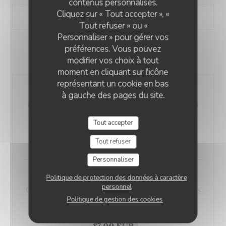
contenus personnalisés.
Cliquez sur « Tout accepter », «
Tout refuser » ou «
Personnaliser » pour gérer vos
préférences. Vous pouvez
NOS GALETTES
modifier vos choix à tout
moment en cliquant sur l'icône
représentant un cookie en bas
Penyar
à gauche des pages du site.
Emmental, oignons confits au cidre, poulet fermier rôti
(label rouge France) et son jus crémé à l'estragon ,
Tout accepter
salade
18,00 EUR
Tout refuser
Personnaliser
Veggie
Politique de protection des données à caractère
personnel
Œuf bio brouillé, oignons confits au cidre bio, houmous
Politique de gestion des cookies
maison, poêlée de courgette, roquette, huile verte
basilic.