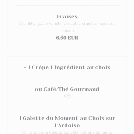
Fraises
Chantilly, glace vanille, chocolat, crumble noisettes
maison
6,50 EUR
+ 1 Crêpe 1 Ingrédient au choix
ou Café/Thé Gourmand
+3€
1 Galette du Moment au Choix sur
l'Ardoise
Voir prix de la galette qui définit le prix du menu