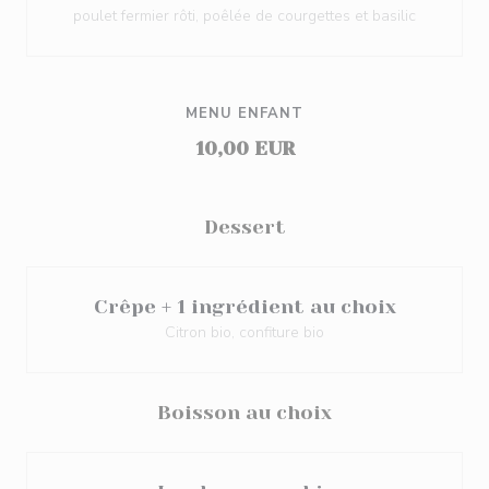
poulet fermier rôti, poêlée de courgettes et basilic
MENU ENFANT
10,00 EUR
Dessert
Crêpe + 1 ingrédient au choix
Citron bio, confiture bio
Boisson au choix