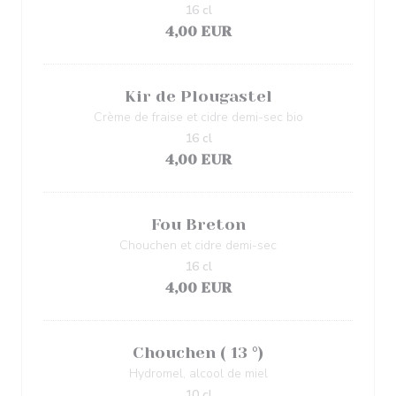
16 cl
4,00 EUR
Kir de Plougastel
Crème de fraise et cidre demi-sec bio
16 cl
4,00 EUR
Fou Breton
Chouchen et cidre demi-sec
16 cl
4,00 EUR
Chouchen ( 13 °)
Hydromel, alcool de miel
10 cl