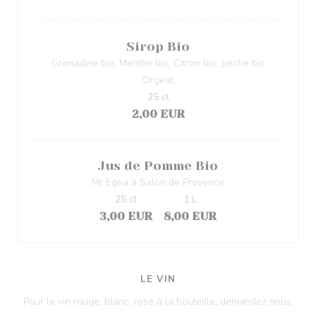
Sirop Bio
Grenadine bio, Menthe bio, Citron bio, pèche bio
Orgeat
25 cl
2,00 EUR
Jus de Pomme Bio
Mr Egea à Salon de Provence
25 cl
1 L
3,00 EUR
8,00 EUR
LE VIN
Pour le vin rouge, blanc, rosé à la bouteille, demandez nous.