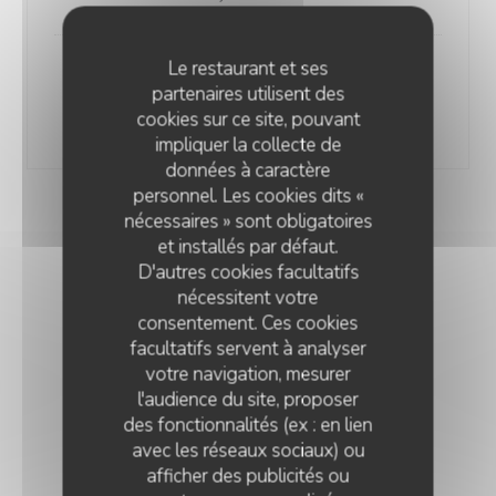
Le restaurant et ses
Get 27
partenaires utilisent des
4 cl
cookies sur ce site, pouvant
8,00 EUR
impliquer la collecte de
données à caractère
personnel. Les cookies dits «
nécessaires » sont obligatoires
et installés par défaut.
D'autres cookies facultatifs
nécessitent votre
CARTE & MENU
consentement. Ces cookies
facultatifs servent à analyser
votre navigation, mesurer
l'audience du site, proposer
des fonctionnalités (ex : en lien
FORMULE DU JOUR
avec les réseaux sociaux) ou
Uniquement le midi
afficher des publicités ou
CRÊPERIE BROCÉLIANDE