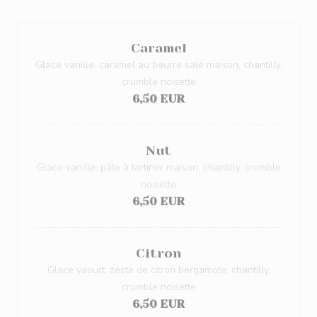
Caramel
Glace vanille, caramel au beurre salé maison, chantilly,
crumble noisette
6,50 EUR
Nut
Glace vanille, pâte à tartiner maison, chantilly, crumble
noisette
6,50 EUR
Citron
Glace yaourt, zeste de citron bergamote, chantilly,
crumble noisette
6,50 EUR