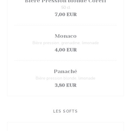
Bière Pression blonde Coreff
50 cl
7,00 EUR
Monaco
Bière pression, grenadine, limonade
4,00 EUR
Panaché
Bière pression blonde, limonade
3,80 EUR
LES SOFTS