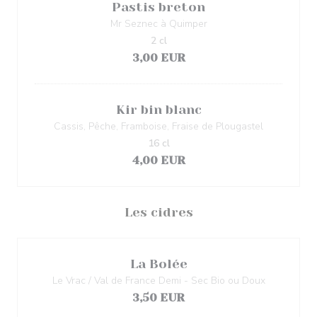
Pastis breton
Mr Seznec à Quimper
2 cl
3,00 EUR
Kir bin blanc
Cassis, Pêche, Framboise, Fraise de Plougastel
16 cl
4,00 EUR
Les cidres
La Bolée
Le Vrac / Val de France Demi - Sec Bio ou Doux
3,50 EUR