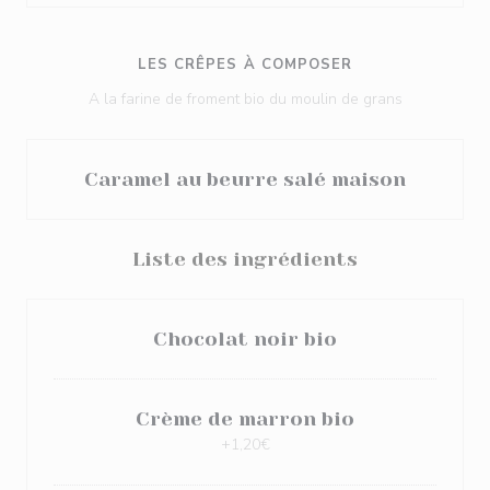
LES CRÊPES À COMPOSER
A la farine de froment bio du moulin de grans
Caramel au beurre salé maison
Liste des ingrédients
Chocolat noir bio
Crème de marron bio
+1,20€