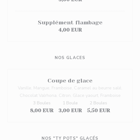
Supplément flambage
4,00 EUR
NOS GLACES
Coupe de glace
Vanille, Mangue, Framboise, Caramel au beurre salé,
Chocolat Valrhona, Citron, Glace yaourt, Framboise
3 Boules
1 Boule
2 Boules
8,00 EUR
3,00 EUR
5,50 EUR
NOS "TY POTS" GLACÉS