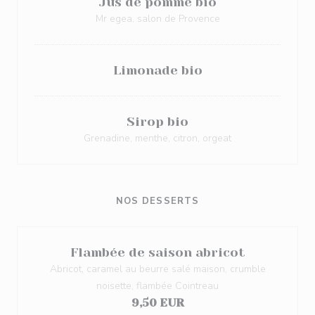
Jus de pomme bio
Mr egea, salon de Provence
Limonade bio
Sirop bio
Grenadine, menthe, citron, orgeat
NOS DESSERTS
Flambée de saison abricot
Abricot, caramel au beurre salé maison, crumble
noisette, flambée Cointreau
9,50 EUR