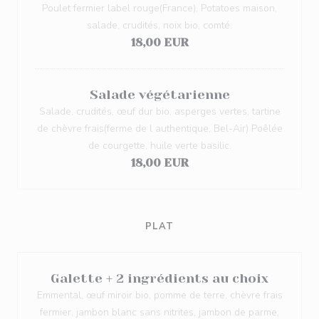
Poulet fermier label rouge(France), Potatoes maison,
salade, crudités, noix bio, comté.
18,00 EUR
Salade végétarienne
Salade, crudités, œuf dur bio, asperges vertes, tartine
de chèvre frais(ferme de l authentique, Bel-Air) Poêlée
de courgette, huile verte basilic.
18,00 EUR
PLAT
Galette + 2 ingrédients au choix
Emmental, œuf miroir bio, pomme de terre, chèvre frais
fermier, jambon blanc sans nitrites, jambon de parme,