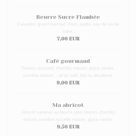
Beurre Sucre Flambée
Calvados, grand marinier, rhum, pastis, eau de vie de
cidre.
7,00 EUR
Café gourmand
Fraises, chocolat, chantilly maison, glace vanille,
crumble maison……et un café, thé ou décaféiné.
9,00 EUR
Ma abricot
Abricot, caramel au beurre salé maison, chantilly
maison, crumble noisette maison, glace vanille.
9,50 EUR